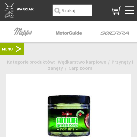
MENU
Kategorie produktów:
Wędkarstwo karpiowe
/
Przynęty i
zanęty
/
Carp zoom