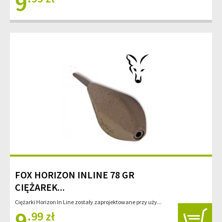
9
FOX HORIZON INLINE 78 GR
CIĘŻAREK...
Ciężarki Horizon In Line zostały zaprojektowane przy uży...
9
.99 zł