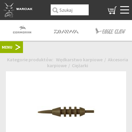
MENU
Kategorie produktów:
Wędkarstwo karpiowe
/
Akcesoria
karpiowe
/
Ciężarki