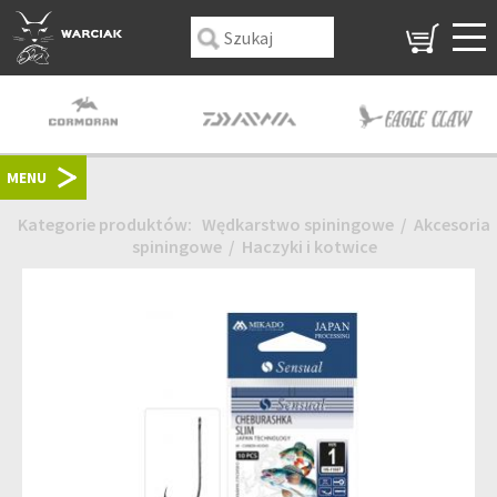
MENU
Kategorie produktów:
Wędkarstwo spiningowe
/
Akcesoria
spiningowe
/
Haczyki i kotwice