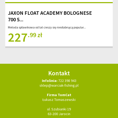
JAXON FLOAT ACADEMY BOLOGNESE
700 5...
Metoda spławikowa od lat cieszy się niesłabnącą popular...
227
.99 zł
Kontakt
Infolinia:
722 398 943
sklep@warciak-fishing.pl
Firma TomCat
Łukasz Tomaszewski
ul. Szubianki 19
63-200 Jarocin