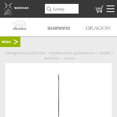
MENU
Kategorie produktów:
Wędkarstwo spławikowe
/
Wędki
/
Bolonki
/
Jaxon