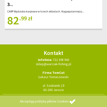
3...
CARP Wędziska karpiowe w trzech składach. Najpopularniejsz...
82
.99 zł
Kontakt
Infolinia:
722 398 943
sklep@warciak-fishing.pl
Firma TomCat
Łukasz Tomaszewski
ul. Szubianki 19
63-200 Jarocin
Copyright © 2026 TomCat - wszelkie prawa zastrzeżone
realizacja:
Akceptuję
politykę plików Cookies
strony WWW Ostrów