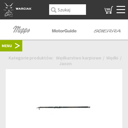
MENU
Kategorie produktów:
Wędkarstwo karpiowe
/
Wędki
/
Jaxon