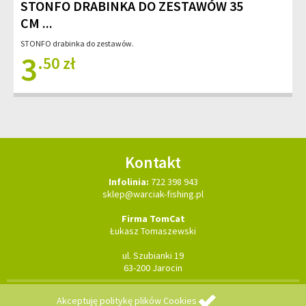
STONFO DRABINKA DO ZESTAWÓW 35
CM ...
STONFO drabinka do zestawów.
3
.50 zł
Kontakt
Infolinia:
722 398 943
sklep@warciak-fishing.pl
Firma TomCat
Łukasz Tomaszewski
ul. Szubianki 19
63-200 Jarocin
Copyright © 2026 TomCat - wszelkie prawa zastrzeżone
realizacja:
Akceptuję
politykę plików Cookies
strony WWW Ostrów