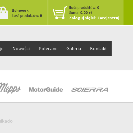
Ilość produktów:
0
Schowek
Suma:
0.00 zł
Ilość produktów:
0
Zaloguj się
lub
Zarejestruj
je
Nowości
Polecane
Galeria
Kontakt
Mikado