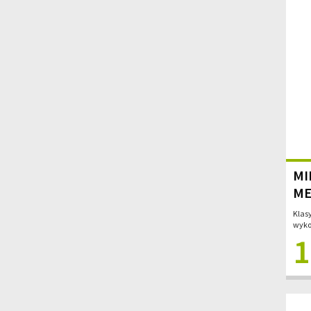
MI
ME
Klas
wyko
1