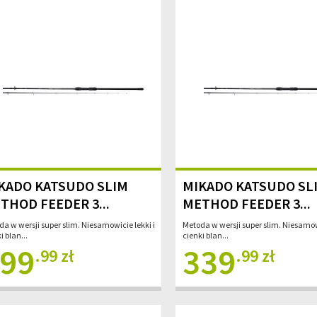
KADO KATSUDO SLIM
MIKADO KATSUDO SL
THOD FEEDER 3...
METHOD FEEDER 3...
a w wersji super slim. Niesamowicie lekki i
Metoda w wersji super slim. Niesamowi
i blan...
cienki blan...
99
339
.99 zł
.99 zł