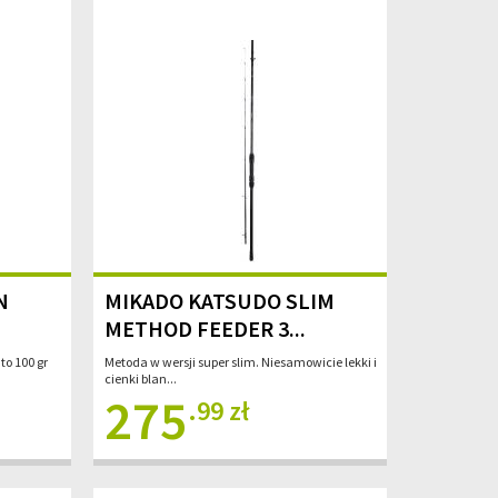
N
MIKADO KATSUDO SLIM
METHOD FEEDER 3...
to 100 gr
Metoda w wersji super slim. Niesamowicie lekki i
cienki blan...
275
.99 zł