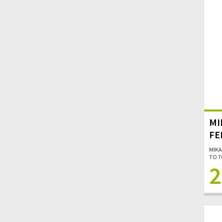
MI
FE
MIKA
TO 70
2