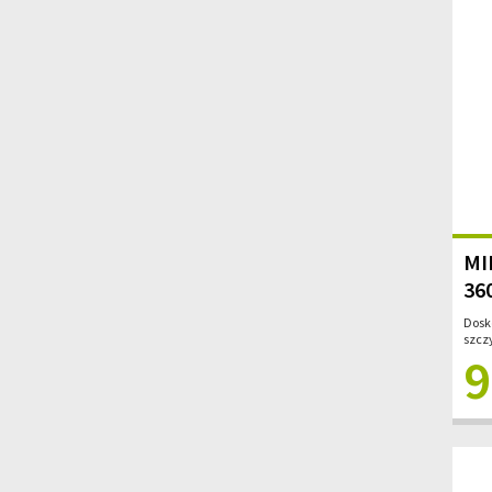
MI
360
Dosk
szczy
9