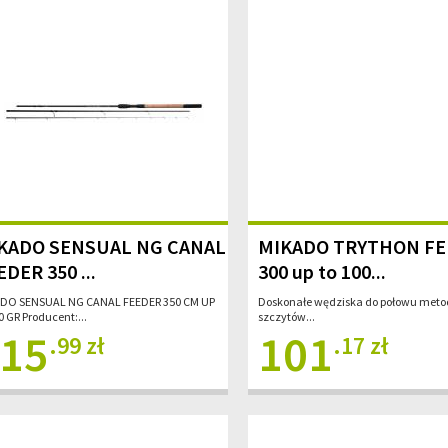
KADO SENSUAL NG CANAL
MIKADO TRYTHON F
EDER 350 ...
300 up to 100...
DO SENSUAL NG CANAL FEEDER 350 CM UP
Doskonałe wędziska do połowu metod
 GR Producent:...
szczytów...
15
101
.99 zł
.17 zł