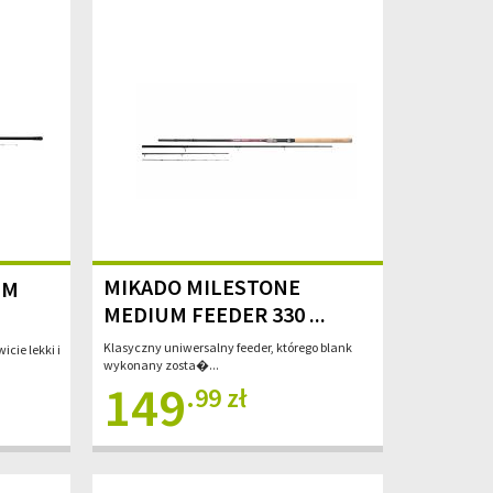
MIKADO MILESTONE
IM
MEDIUM FEEDER 330 ...
Klasyczny uniwersalny feeder, którego blank
cie lekki i
wykonany zosta�...
149
.99 zł