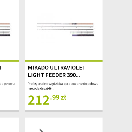
T
MIKADO ULTRAVIOLET
LIGHT FEEDER 390...
do połowu
Profesjonalne wędziska opracowane do połowu
metodą drgaj�...
212
.99 zł