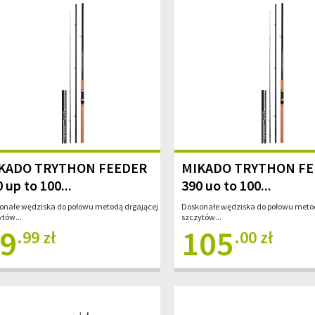
KADO TRYTHON FEEDER
MIKADO TRYTHON F
 up to 100...
390 uo to 100...
onałe wędziska do połowu metodą drgającej
Doskonałe wędziska do połowu metod
tów...
szczytów...
9
105
.99 zł
.00 zł