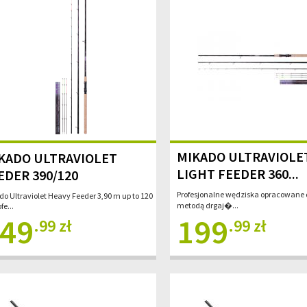
MIKADO ULTRAVIOLE
KADO ULTRAVIOLET
LIGHT FEEDER 360...
EDER 390/120
Profesjonalne wędziska opracowane 
o Ultraviolet Heavy Feeder 3,90 m up to 120
metodą drgaj�...
fe...
49
199
.99 zł
.99 zł