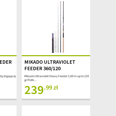
EEDER
MIKADO ULTRAVIOLET
FEEDER 360/120
ą drgającej
Mikado Ultraviolet Heavy Feeder 3,60 m up to 120
gr Profe...
239
.99 zł