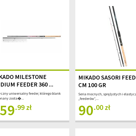
KADO MILESTONE
MIKADO SASORI FEED
DIUM FEEDER 360 ...
CM 100 GR
yczny uniwersalny feeder, którego blank
Seria mocnych, sprężystych i elasty
nany zosta�...
„feederów”,...
59
90
.99 zł
.00 zł