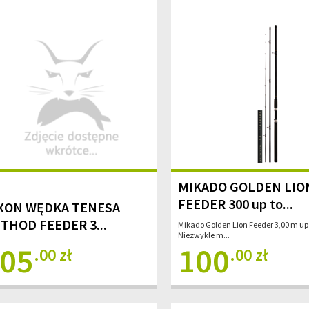
MIKADO GOLDEN LIO
FEEDER 300 up to...
XON WĘDKA TENESA
THOD FEEDER 3...
Mikado Golden Lion Feeder 3,00 m up 
Niezwykle m...
05
100
.00 zł
.00 zł