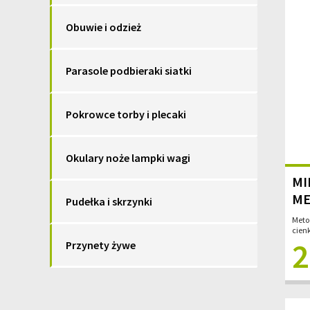
Obuwie i odzież
Parasole podbieraki siatki
Pokrowce torby i plecaki
Okulary noże lampki wagi
MI
ME
Pudełka i skrzynki
Metod
cienk
2
Przynety żywe