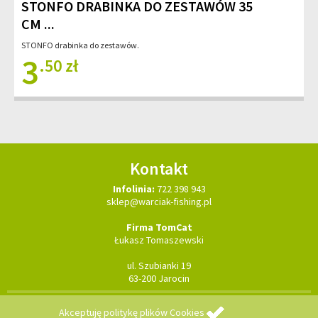
STONFO DRABINKA DO ZESTAWÓW 35
CM ...
STONFO drabinka do zestawów.
3
.50 zł
Kontakt
Infolinia:
722 398 943
sklep@warciak-fishing.pl
Firma TomCat
Łukasz Tomaszewski
ul. Szubianki 19
63-200 Jarocin
Copyright © 2026 TomCat - wszelkie prawa zastrzeżone
realizacja:
Akceptuję
politykę plików Cookies
strony WWW Ostrów