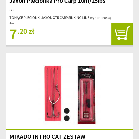
Jaxon Plecionka Pro Carp 10m/25lbs
...
TONĄCE PLECIONKI JAXON XTR CARP SINKING LINE wykonane są
z...
7
.20 zł
MIKADO INTRO CAT ZESTAW