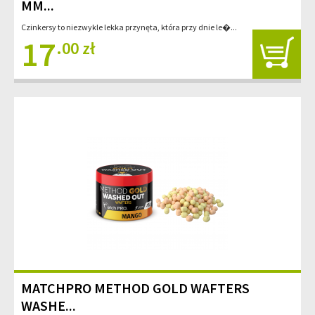
MM...
Czinkersy to niezwykle lekka przynęta, która przy dnie le�...
17
.00 zł
MATCHPRO METHOD GOLD WAFTERS
WASHE...