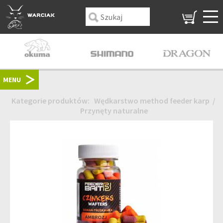
MENU
Kategorie produktów:
Wędkarstwo method feeder karp
/
Przynęty naturalne