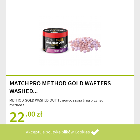
MATCHPRO METHOD GOLD WAFTERS
WASHED...
METHOD GOLD WASHED OUT To nowoczesna linia przynęt
method f...
22
.00 zł
Akceptuję
politykę plików Cookies