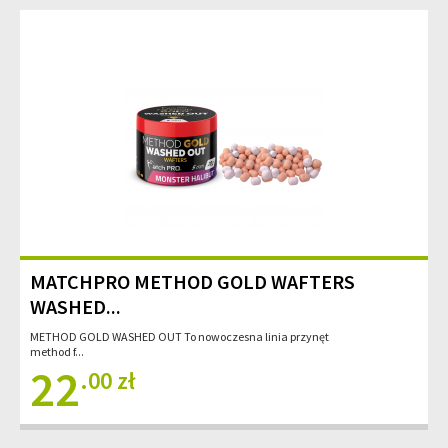
MATCHPRO METHOD GOLD WAFTERS
WASHED...
METHOD GOLD WASHED OUT To nowoczesna linia przynęt
method f...
22
.00 zł